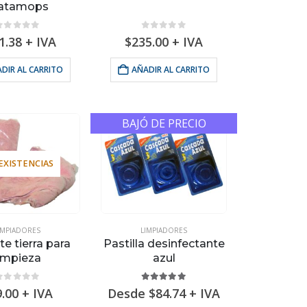
ratamops
0
out of 5
0
out of 5
1.38
+ IVA
$
235.00
+ IVA
DIR AL CARRITO
AÑADIR AL CARRITO
BAJÓ DE PRECIO
 EXISTENCIAS
IMPIADORES
LIMPIADORES
e tierra para
Pastilla desinfectante
impieza
azul
0
out of 5
5.00
out of 5
9.00
+ IVA
Desde
$
84.74
+ IVA