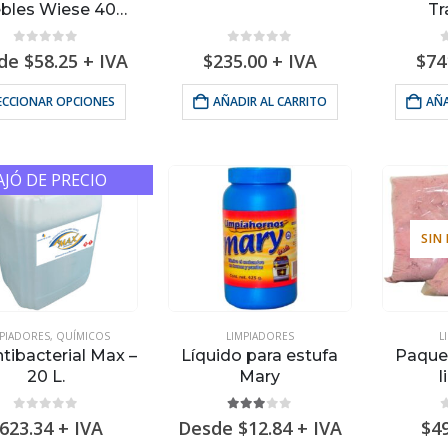
bles Wiese 400
T
ml
0
out of 5
0
out of 5
de
$
58.25
+ IVA
$
235.00
+ IVA
$
74
Este
ECCIONAR OPCIONES
AÑADIR AL CARRITO
AÑA
producto
tiene
múltiples
AJÓ DE PRECIO
variantes.
Las
opciones
SIN
se
pueden
elegir
en
MPIADORES
,
QUÍMICOS
LIMPIADORES
L
ntibacterial Max –
Líquido para estufa
Paquet
la
20 L.
Mary
l
página
de
0
out of 5
3.00
out of 5
623.34
+ IVA
Desde
$
12.84
+ IVA
$
4
producto