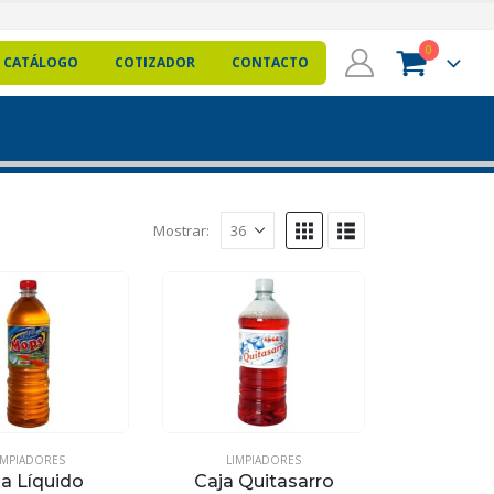
0
CATÁLOGO
COTIZADOR
CONTACTO
Mostrar:
IMPIADORES
UÍMICOS
LIMPIADORES
ja Líquido
Caja Quitasarro