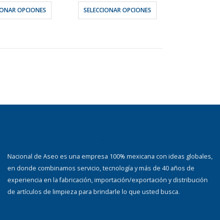
Este
Este
IONAR OPCIONES
SELECCIONAR OPCIONES
producto
producto
tiene
tiene
múltiples
múltiples
variantes.
variantes.
Las
Las
opciones
opciones
se
se
pueden
pueden
elegir
elegir
en
en
la
la
NACIONAL DE ASEO
página
página
Nacional de Aseo es una empresa 100% mexicana con ideas globales,
de
de
en donde combinamos servicio, tecnología y más de 40 años de
producto
producto
experiencia en la fabricación, importación/exportación y distribución
de artículos de limpieza para brindarle lo que usted busca.