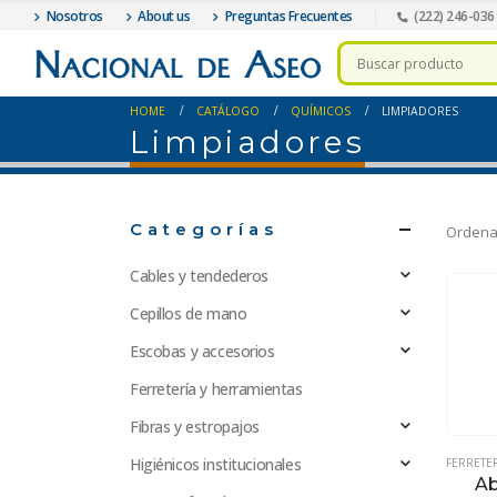
Nosotros
About us
Preguntas Frecuentes
(222) 246-036
HOME
CATÁLOGO
QUÍMICOS
LIMPIADORES
Limpiadores
Categorías
Ordena
Cables y tendederos
Cepillos de mano
Escobas y accesorios
Ferretería y herramientas
Fibras y estropajos
Higiénicos institucionales
FERRETE
Ab