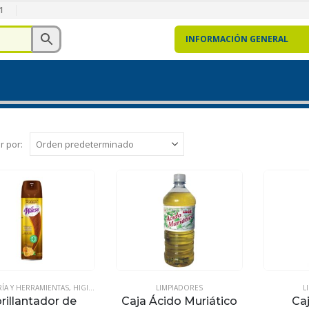
1
INFORMACIÓN GENERAL
r por:
RÍA Y HERRAMIENTAS
,
HIGIÉNICOS INSTITUCIONALES
LIMPIADORES
,
JERGAS Y FRANELAS
,
LIMPIADORES
,
L
Q
rillantador de
Caja Ácido Muriático
Ca