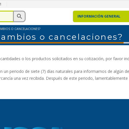
1
INFORMACIÓN GENERAL
AMBIOS O CANCELACIONES?
cambios o cancelaciones?
antidades o los productos solicitados en su cotización, por favor ind
 un periodo de siete (7) días naturales para informarnos de algún d
rcancía una vez recibida. Después de este periodo, lamentablemente 
MIEMBRO DESDE 1994