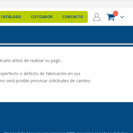
0
CATÁLOGO
COTIZADOR
CONTACTO
icarlo antes de realizar su pago.
esperfecto o defecto de fabricación en sus
no será posible procesar solicitudes de cambio.
NACIONAL DE ASEO