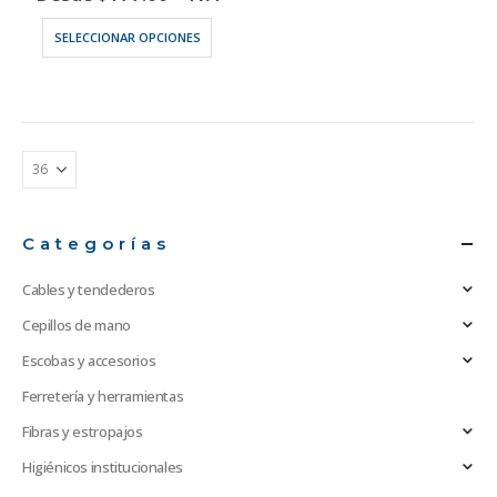
Este
SELECCIONAR OPCIONES
producto
tiene
múltiples
variantes.
Las
opciones
se
pueden
elegir
Categorías
en
la
Cables y tendederos
página
de
Cepillos de mano
producto
Escobas y accesorios
Ferretería y herramientas
Fibras y estropajos
Higiénicos institucionales