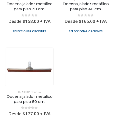
Docena jalador metálico
Docena jalador metálico
para piso 30 cm.
para piso 40 cm.
0
out of 5
0
out of 5
Desde
$
158.00
+ IVA
Desde
$
165.00
+ IVA
Este
Este
SELECCIONAR OPCIONES
SELECCIONAR OPCIONES
producto
produ
tiene
tiene
múltiples
múltip
variantes.
varian
Las
Las
opciones
opcio
se
se
pueden
pued
elegir
elegir
en
en
la
la
página
págin
JALADORES DE AGUA
de
de
Docena jalador metálico
producto
produ
para piso 50 cm.
0
out of 5
Desde
$
177.00
+ IVA