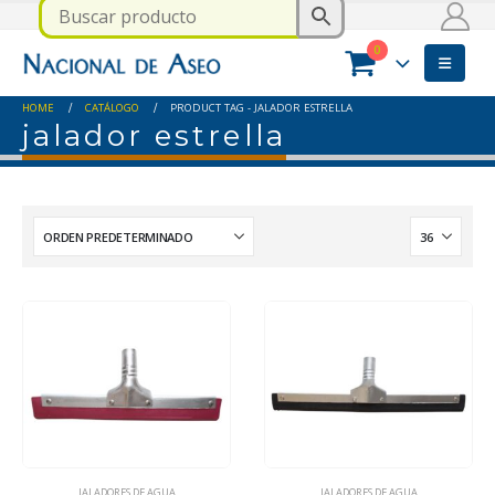
0
HOME
CATÁLOGO
PRODUCT TAG -
JALADOR ESTRELLA
jalador estrella
JALADORES DE AGUA
JALADORES DE AGUA