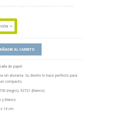
260
,
despachador compacto de toalla
,
despachador de toalla interdoblada
,
AÑADIR AL CARRITO
alla de papel.
a sin atorarse. Su diseño lo hace perfecto para
ser compacto.
2730 (negro), 92721 (blanco)
 y blanco.
 x 14 cm.