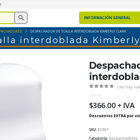
1
INFORMACIÓN GENERAL
PACHADORES
DESPACHADOR DE TOALLA INTERDOBLADA KIMBERLY CLARK
lla interdoblada Kimberly
Despachad
interdobla
( No hay val
0
out of 5
$
366.00
+ IVA
SKU:
KCINT
Categoría:
Despachadores