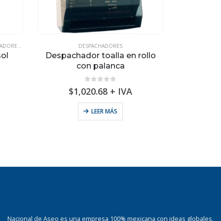
ADORES
,
HIGIÉNICOS INSTITUCIONALES
DESPACHADORES
,
QUÍMICOS
ol
Despachador toalla en rollo
Despac
con palanca
0
out of 5
$
1,020.68
+ IVA
$
LEER MÁS
SELE
NACIONAL DE ASEO
Nacional de Aseo es una empresa 100% mexicana con ideas globales,