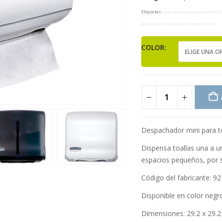
Etiquetas:
color humo
,
despachador 92
despachador de toalla kimberly clark
COLOR
Despachador mini para to
Dispensa toallas una a un
espacios pequeños, por 
Código del fabricante: 9
Disponible en color negro
Dimensiones: 29.2 x 29.2