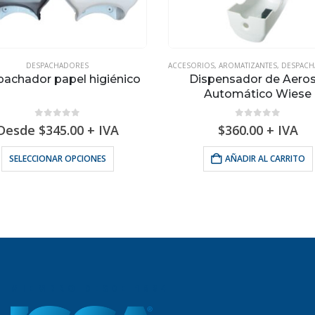
DESPACHADORES
ACCESORIOS
,
AROMATIZANTES
,
DESPACH
achador papel higiénico
Dispensador de Aeros
Automático Wiese
0
out of 5
0
out of 5
Desde
$
345.00
+ IVA
$
360.00
+ IVA
Este producto tiene múltiples variantes. Las opciones se pueden elegir en la página de producto
SELECCIONAR OPCIONES
AÑADIR AL CARRITO
MIEMBRO DESDE 1994