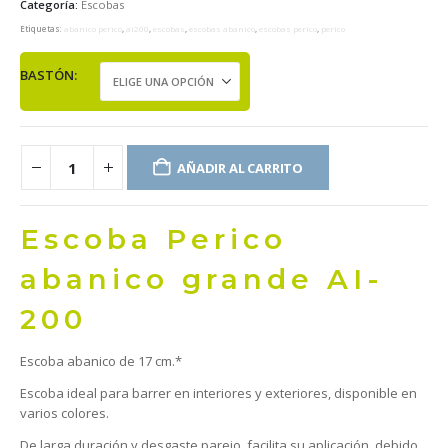
Categoría:
Escobas
Etiquetas:
abanico perico
,
ai200
,
escobas
,
escobas abanico
,
escobas perico
,
perico
BASTÓN
AÑADIR AL CARRITO
Escoba Perico
abanico grande AI-
200
Escoba abanico de 17 cm.*
Escoba ideal para barrer en interiores y exteriores, disponible en
varios colores.
De larga duración y desgaste parejo, facilita su aplicación, debido