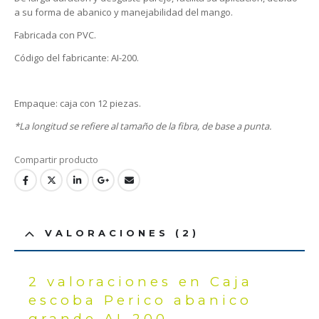
a su forma de abanico y manejabilidad del mango.
Fabricada con PVC.
Código del fabricante: AI-200.
Empaque: caja con 12 piezas.
*La longitud se refiere al tamaño de la fibra, de base a punta.
VALORACIONES (2)
2 valoraciones en
Caja
escoba Perico abanico
grande AI-200