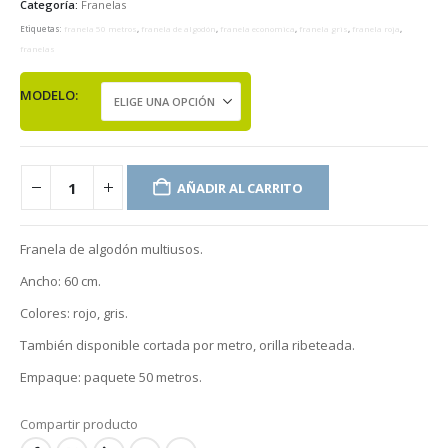
Categoría:
Franelas
Etiquetas:
franela 50 metros
,
franela de algodón
,
franela economica
,
franela gris
,
franela roja
,
franelas
MODELO
AÑADIR AL CARRITO
Franela de algodón multiusos.
Ancho: 60 cm.
Colores: rojo, gris.
También disponible cortada por metro, orilla ribeteada.
Empaque: paquete 50 metros.