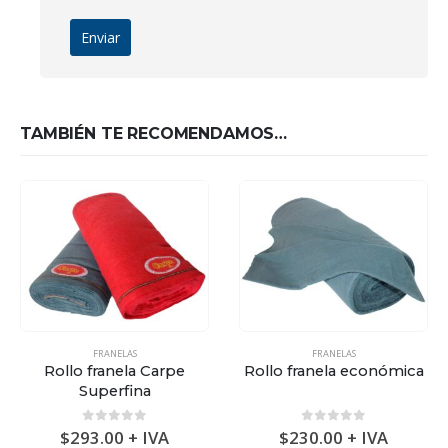
TAMBIÉN TE RECOMENDAMOS…
FRANELAS
FRANELAS
Rollo franela Carpe
Rollo franela económica
Superfina
0
out of 5
0
out of 5
$
293.00
+ IVA
$
230.00
+ IVA