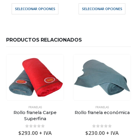
Este producto tiene múltiples variantes. Las opciones se pueden elegir en la página de producto
Este producto tiene múltiples variantes. Las opciones se pueden ele
SELECCIONAR OPCIONES
SELECCIONAR OPCIONES
PRODUCTOS RELACIONADOS
FRANELAS
FRANELAS
Rollo franela Carpe
Rollo franela económica
Superfina
0
out of 5
0
out of 5
$
293.00
+ IVA
$
230.00
+ IVA