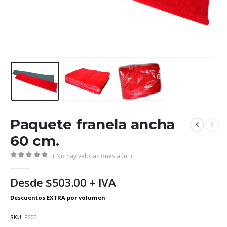
Paquete franela ancha
60 cm.
( No hay valoraciones aún. )
0
out of 5
Desde
$
503.00
+ IVA
SKU:
F600