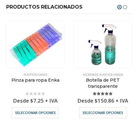
PRODUCTOS RELACIONADOS
PLÁSTICOS VARIOS
ACCESORIOS
,
PLÁSTICOS VARIOS
Pinza para ropa Enka
Botella de PET
transparente
0
out of 5
5.00
out of 5
Desde
$
7.25
+ IVA
Desde
$
150.86
+ IVA
nes se pueden elegir en la página de producto
Este producto tiene múltiples variantes. Las opciones se pueden elegir en la página de producto
Este producto tiene múltiples variantes. Las opciones se pueden ele
SELECCIONAR OPCIONES
SELECCIONAR OPCIONES