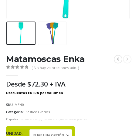
Matamoscas Enka
( No hay valoraciones aún. )
0
out of 5
Desde
$
72.30
+ IVA
SKU:
MEN0
Categoría:
Plásticos varios
Etiquetas:
matamosca largo
,
matamoscas
,
matamoscas plastico
UNIDAD