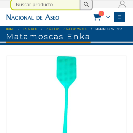
0
HOME
CATÁLOGO
PLÁSTICOS
,
PLÁSTICOS VARIOS
MATAMOSCAS ENKA
Matamoscas Enka