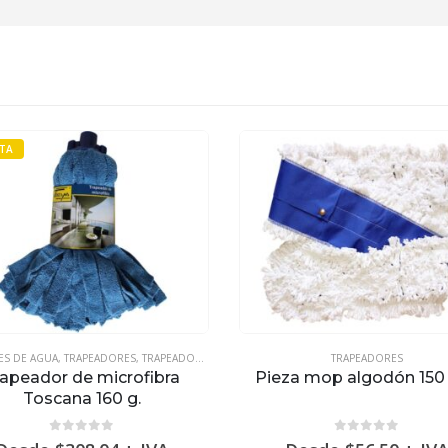
TA
ES DE AGUA
,
TRAPEADORES
,
TRAPEADORES Y JALADORES
TRAPEADORES
rapeador de microfibra
Pieza mop algodón 150
Toscana 160 g.
0
out of 5
0
out of 5