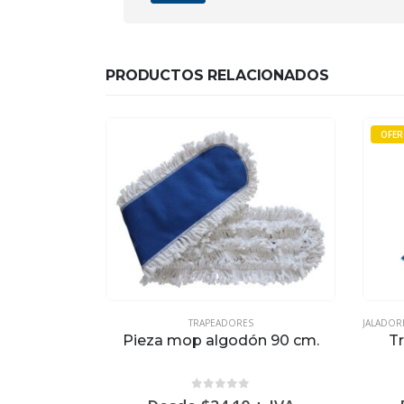
PRODUCTOS RELACIONADOS
OFER
TRAPEADORES
JALADOR
atamops
Pieza mop algodón 90 cm.
T
5
0
out of 5