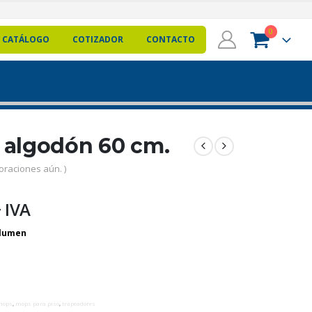
0
CATÁLOGO
COTIZADOR
CONTACTO
 algodón 60 cm.
oraciones aún. )
 IVA
mops
,
mops para piso
,
trapeadores