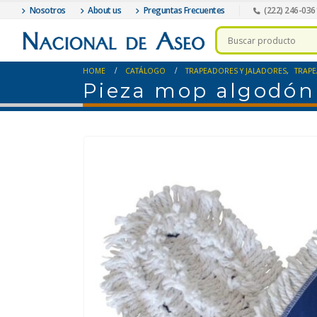
Nosotros
About us
Preguntas Frecuentes
(222) 246-036
HOME
CATÁLOGO
TRAPEADORES Y JALADORES
,
TRAP
Pieza mop algodón