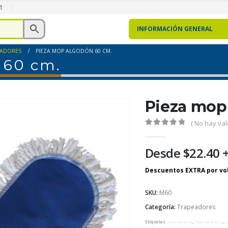
1
INFORMACIÓN GENERAL
EADORES
PIEZA MOP ALGODÓN 60 CM.
 60 cm.
Pieza mop
( No hay val
0
out of 5
Desde
$
22.40
+
SKU:
M60
Categoría:
Trapeadores
Etiquetas:
mop de piso
,
mop para piso
,