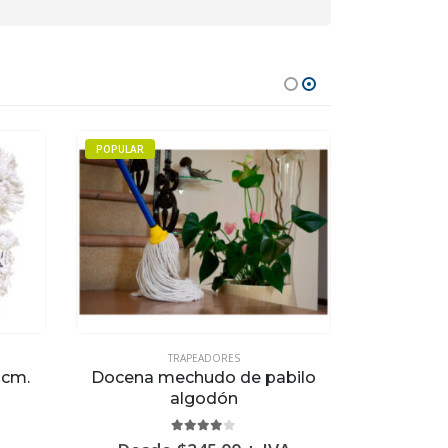
POPULAR
TRAPEADORES
TRAPEADORE
 cm.
Docena mechudo de pabilo
Mop sinté
algodón
4.00
out of 5