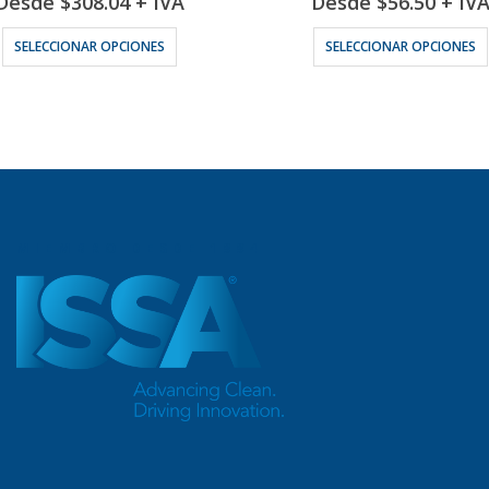
Desde
$
308.04
+ IVA
Desde
$
56.50
+ IV
Este producto tiene múltiples variantes. Las opciones se pueden elegir en la página de producto
Este
SELECCIONAR OPCIONES
SELECCIONAR OPCIONES
MIEMBRO DESDE 1994