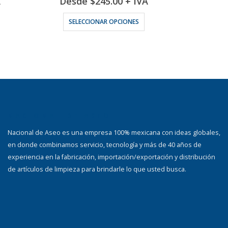
A
Desde
$
245.00
+ IVA
Des
 producto tiene múltiples variantes. Las opciones se pueden elegir en la página de producto
Este producto tiene múltiples variantes. Las opciones se pueden elegir en la página de producto
SELECCIONAR OPCIONES
SELE
NACIONAL DE ASEO
Nacional de Aseo es una empresa 100% mexicana con ideas globales,
en donde combinamos servicio, tecnología y más de 40 años de
experiencia en la fabricación, importación/exportación y distribución
de artículos de limpieza para brindarle lo que usted busca.