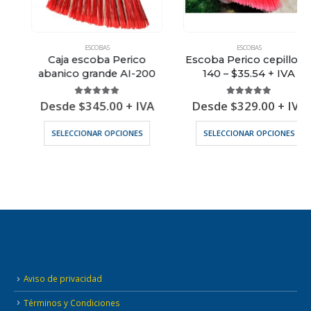
ESCOBAS
ESCOBAS
Caja escoba Perico
Escoba Perico cepillo P-
abanico grande AI-200
140 – $35.54 + IVA
5.00
out of 5
5.00
out of 5
Desde
$
345.00
+ IVA
Desde
$
329.00
+ IVA
nes se pueden elegir en la página de producto
Este producto tiene múltiples variantes. Las opciones se pueden elegir en la página de producto
Este producto tiene múltiples variantes. Las opciones se pueden ele
SELECCIONAR OPCIONES
SELECCIONAR OPCIONES
INFORMACIÓN ADICIONAL
Aviso de privacidad
Términos y Condiciones