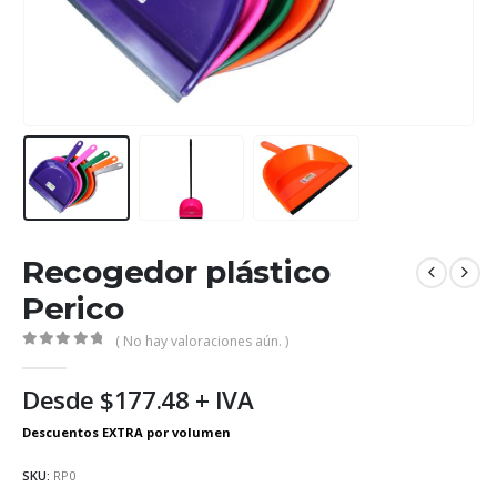
Recogedor plástico
Perico
( No hay valoraciones aún. )
0
out of 5
Desde
$
177.48
+ IVA
SKU:
RP0