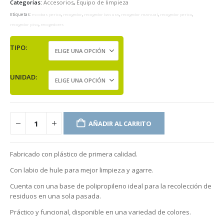
Categorías:
Accesorios
,
Equipo de limpieza
Etiquetas:
escobas perico
,
recogedor
,
recogedor basura
,
recogedor manual
,
recogedor perico
,
recogedor piso
,
recogedores
TIPO
UNIDAD
AÑADIR AL CARRITO
Fabricado con plástico de primera calidad.
Con labio de hule para mejor limpieza y agarre.
Cuenta con una base de polipropileno ideal para la recolección de
residuos en una sola pasada.
Práctico y funcional, disponible en una variedad de colores.